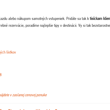
jazdu alebo nákupom samotných vstupeniek. Pridáte sa tak k
tisíckam klie
bné rezervácie, poradíme najlepšie tipy v destinácii. Vy si tak bezstarostne
ých lístkov
8
nájdete v zaslanej cenovej ponuke