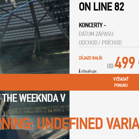
ON LINE
82
KONCERTY
-
DÁTUM ZÁPASU
ODCHOD / PRÍCHOD
499
ZÁJAZD BALÍK
OD
obsahuje:
VYŽIADAŤ
PONUKU
 THE WEEKNDA V
NING
: UNDEFINED VARI