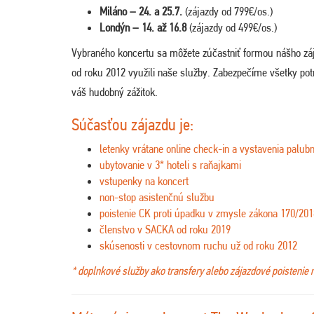
Miláno – 24. a 25.7.
(zájazdy od 799€/os.)
Londýn – 14. až 16.8
(zájazdy od 499€/os.)
Vybraného koncertu sa môžete zúčastniť formou nášho zá
od roku 2012 využili naše služby. Zabezpečíme všetky potre
váš hudobný zážitok.
Súčasťou zájazdu je:
letenky vrátane online check-in a vystavenia palubn
ubytovanie v 3* hoteli s raňajkami
vstupenky na koncert
non-stop asistenčnú službu
poistenie CK proti úpadku v zmysle zákona 170/201
členstvo v SACKA od roku 2019
skúsenosti v cestovnom ruchu už od roku 2012
* doplnkové služby ako transfery alebo zájazdové poistenie 