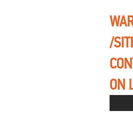
WAR
/SI
CON
ON 