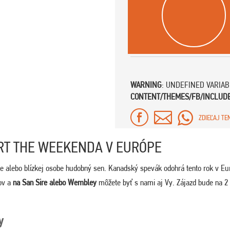
WARNING
: UNDEFINED VARIA
CONTENT/THEMES/FB/INCLUD
ZDIEĽAJ TE
RT THE WEEKENDA V EURÓPE
be alebo blízkej osobe hudobný sen. Kanadský spevák odohrá tento rok v Eu
ov a
na San Sire alebo Wembley
môžete byť s nami aj Vy. Zájazd bude na 2 
y