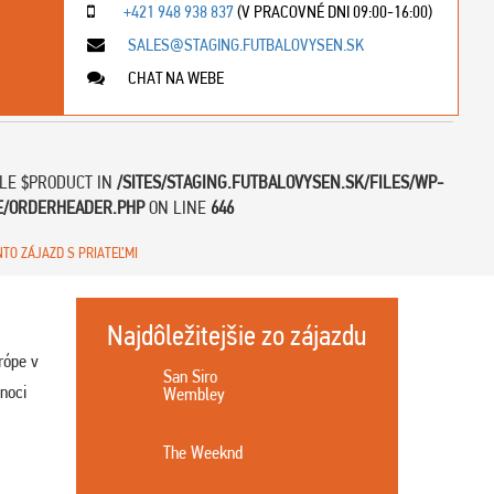
+421 948 938 837
(V PRACOVNÉ DNI 09:00-16:00)
SALES@STAGING.FUTBALOVYSEN.SK
CHAT NA WEBE
BLE $PRODUCT IN
/SITES/STAGING.FUTBALOVYSEN.SK/FILES/WP-
E/ORDERHEADER.PHP
ON LINE
646
NTO ZÁJAZD S PRIATEĽMI
Najdôležitejšie zo zájazdu
rópe v
San Siro
noci
Wembley
The Weeknd