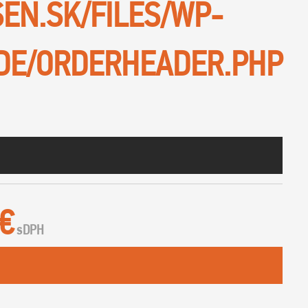
SEN.SK/FILES/WP-
DE/ORDERHEADER.PHP
 €
s
DPH