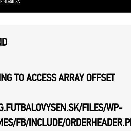
RIHLÁSIŤ SA
ND
YING TO ACCESS ARRAY OFFSET
NG.FUTBALOVYSEN.SK/FILES/WP-
MES/FB/INCLUDE/ORDERHEADER.P