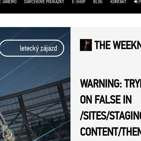
E JANEIRO
DARČEKOVÉ POUKÁŽKY
E-SHOP
BLOG
KONTAKT
P
THE WEEK
letecký zájazd
WARNING
: TR
ON FALSE IN
/SITES/STAGI
CONTENT/THE