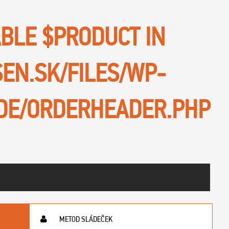
ABLE $PRODUCT IN
SEN.SK/FILES/WP-
DE/ORDERHEADER.PHP
METOD SLÁDEČEK