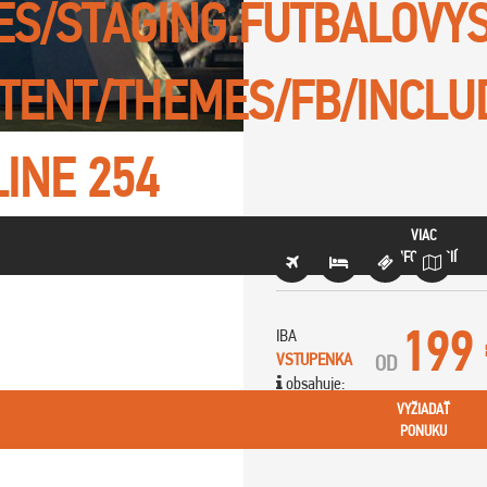
TES/STAGING.FUTBALOVY
TENT/THEMES/FB/INCLU
LINE
254
VIAC
INFORMÁCIÍ
199
IBA
VSTUPENKA
OD
obsahuje:
VYŽIADAŤ
PONUKU