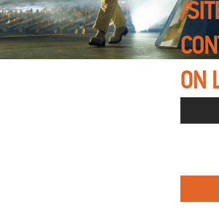
/SI
CON
ON 