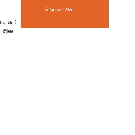
júl/august 2026
ntov
, ktorí
 užijete