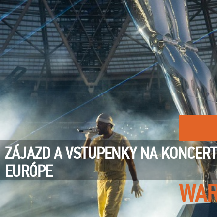
ZÁJAZD A VSTUPENKY NA KONCERT
EURÓPE
WAR