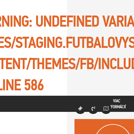
NING
: UNDEFINED VARI
TES/STAGING.FUTBALOVY
TENT/THEMES/FB/INCLU
LINE
586
VIAC
INFORMÁCIÍ