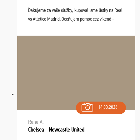
Ďakujeme za vaše služby, kupovali sme lístky na Real
vs Atlético Madrid. Oceňujem pomoc cez víkend -
drobný problém vyriešila CK promptne a k našej
spokojnosti. Sedenie bolo dobré, štadión Barnabéu ...
14.03.2026
Rene A.
Chelsea - Newcastle United