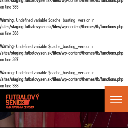
/sites/staging.futbalovysen.sk/files/wp-content/themes/fb/functions.php
on line
385
Warning
: Undefined variable $cache_busting_version in
/sites/staging.futbalovysen.sk/files/wp-content/themes/fb/functions.php
on line
386
Warning
: Undefined variable $cache_busting_version in
/sites/staging.futbalovysen.sk/files/wp-content/themes/fb/functions.php
on line
387
Warning
: Undefined variable $cache_busting_version in
/sites/staging.futbalovysen.sk/files/wp-content/themes/fb/functions.php
on line
388
Toggle
navigat