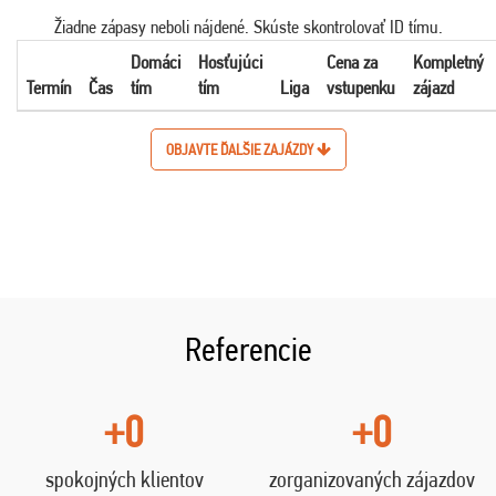
Žiadne zápasy neboli nájdené. Skúste skontrolovať ID tímu.
Domáci
Hosťujúci
Cena za
Kompletný
Termín
Čas
tím
tím
Liga
vstupenku
zájazd
OBJAVTE ĎALŠIE ZAJÁZDY
Referencie
+0
+0
spokojných klientov
zorganizovaných zájazdov