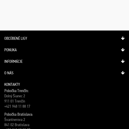
OBĽÚBENÉ LIGY
PONUKA
INFORMÁCIE
O NÁS
KONTAKTY
Pobočka Trenčín:
Dolný Šianec 2
911 01 Trenčín
+421 948 11 88 17
Pobočka Bratislava:
Švantnerova 2
841 02 Bratislava