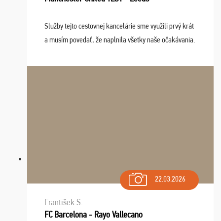
Služby tejto cestovnej kancelárie sme využili prvý krát
a musím povedať, že naplnila všetky naše očakávania.
Naozaj oceňujem skvelý prístup, zamestnanci sú k
dispozícii nonstop (milí, profesionálni ...
22.03.2026
František S.
FC Barcelona - Rayo Vallecano