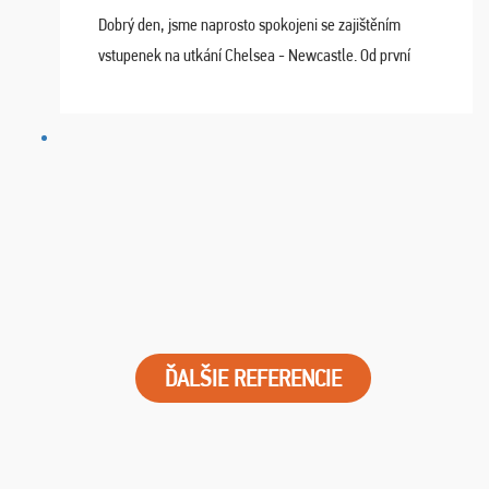
Dobrý den, jsme naprosto spokojeni se zajištěním
vstupenek na utkání Chelsea - Newcastle. Od první
chvíle fungovala komunikace na jedničku. Lístky jsme
dostali s včas a místa byla naprosto úžasná. ...
ĎALŠIE REFERENCIE