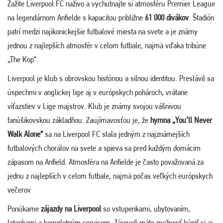
Zažite
Liverpool FC
naživo a vychutnajte si atmosféru
Premier League
na legendárnom
Anfielde
s kapacitou približne
61 000 divákov
. Štadión
patrí medzi najikonickejšie futbalové miesta na svete a je známy
jednou z najlepších atmosfér v celom futbale, najmä vďaka tribúne
„The Kop“.
Liverpool je klub s obrovskou históriou a silnou identitou. Preslávil sa
úspechmi v anglickej lige aj v európskych pohároch, vrátane
víťazstiev v Lige majstrov. Klub je známy svojou vášnivou
fanúšikovskou základňou. Zaujímavosťou je, že
hymna „You’ll Never
Walk Alone“
sa na
Liverpool FC
stala jedným z najznámejších
futbalových chorálov na svete a spieva sa pred každým domácim
zápasom na
Anfield
. Atmosféra na Anfielde je často považovaná za
jednu z najlepších v celom futbale, najmä počas veľkých európskych
večerov
Ponúkame
zájazdy na Liverpool
so vstupenkami, ubytovaním,
letenkami a kompletným servisom. Zároveň máte možnosť kúpiť si aj