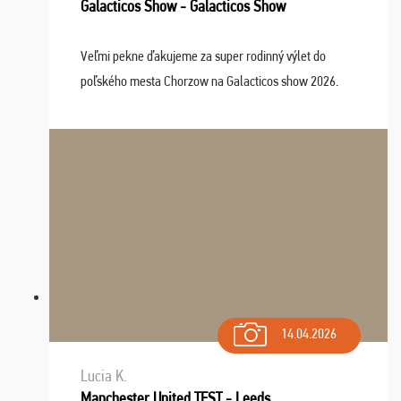
Galacticos Show - Galacticos Show
Veľmi pekne ďakujeme za super rodinný výlet do
poľského mesta Chorzow na Galacticos show 2026.
Výlet sme si všetci užili, sprievodca Riško bol super.
Navštívili sme aj zábavný park Legendia, previe ...
14.04.2026
Lucia K.
Manchester United TEST - Leeds