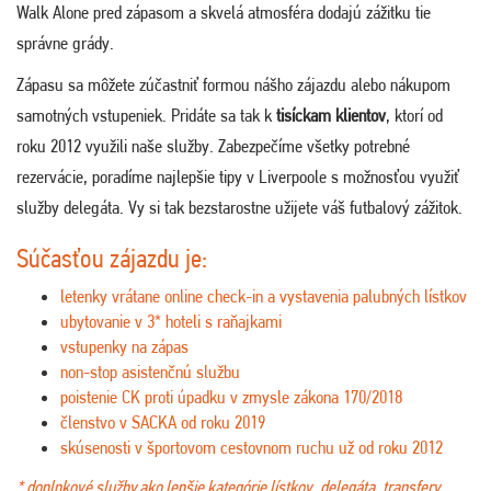
Walk Alone pred zápasom a skvelá atmosféra dodajú zážitku tie
správne grády.
Zápasu sa môžete zúčastniť formou nášho zájazdu alebo nákupom
samotných vstupeniek. Pridáte sa tak k
tisíckam klientov
, ktorí od
roku 2012 využili naše služby. Zabezpečíme všetky potrebné
rezervácie, poradíme najlepšie tipy v Liverpoole s možnosťou využiť
služby delegáta. Vy si tak bezstarostne užijete váš futbalový zážitok.
Súčasťou zájazdu je:
letenky vrátane online check-in a vystavenia palubných lístkov
ubytovanie v 3* hoteli s raňajkami
vstupenky na zápas
non-stop asistenčnú službu
poistenie CK proti úpadku v zmysle zákona 170/2018
členstvo v SACKA od roku 2019
skúsenosti v športovom cestovnom ruchu už od roku 2012
* doplnkové služby ako lepšie kategórie lístkov, delegáta, transfery