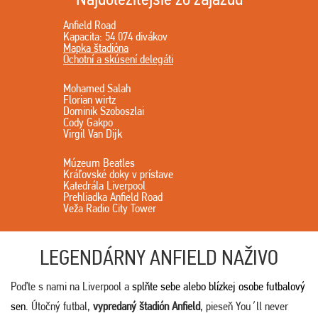
Anfield Road
Kapacita: 54 074 divákov
Mapka štadióna
Ochotní a skúsení delegáti
Mohamed Salah
Florian wirtz
Dominik Szoboszlai
Cody Gakpo
Virgil Van Dijk
Múzeum Beatles
Kráľovské doky v prístave
Katedrála Liverpool
Prehliadka Anfield Road
Veža Radio City Tower
LEGENDÁRNY ANFIELD NAŽIVO
Poďte s nami na Liverpool a
splňte sebe alebo blízkej osobe futbalový
sen
. Útočný futbal,
vypredaný štadión Anfield
, pieseň You´ll never