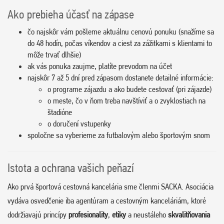
Ako prebieha účasť na zápase
čo najskôr vám pošleme aktuálnu cenovú ponuku (snažíme sa
do 48 hodín, počas víkendov a ciest za zážitkami s klientami to
môže trvať dlhšie)
ak vás ponuka zaujme, platíte prevodom na účet
najskôr 7 až 5 dní pred zápasom dostanete detailné informácie:
o programe zájazdu a ako budete cestovať (pri zájazde)
o meste, čo v ňom treba navštíviť a o zvyklostiach na
štadióne
o doručení vstupenky
spoločne sa vyberieme za futbalovým alebo športovým snom
Istota a ochrana vašich peňazí
Ako prvá športová cestovná kancelária sme členmi SACKA. Asociácia
vydáva osvedčenie iba agentúram a cestovným kanceláriám, ktoré
dodržiavajú princípy
profesionality
,
etiky
a neustáleho
skvalitňovania