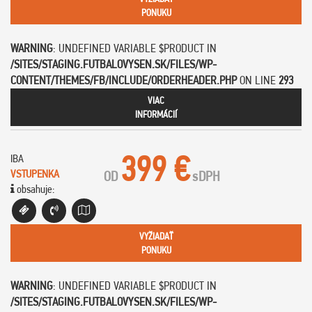
PONUKU
WARNING
: UNDEFINED VARIABLE $PRODUCT IN
/SITES/STAGING.FUTBALOVYSEN.SK/FILES/WP-
CONTENT/THEMES/FB/INCLUDE/ORDERHEADER.PHP
ON LINE
293
VIAC
INFORMÁCIÍ
399 €
IBA
VSTUPENKA
OD
s
DPH
obsahuje:
VYŽIADAŤ
PONUKU
WARNING
: UNDEFINED VARIABLE $PRODUCT IN
/SITES/STAGING.FUTBALOVYSEN.SK/FILES/WP-