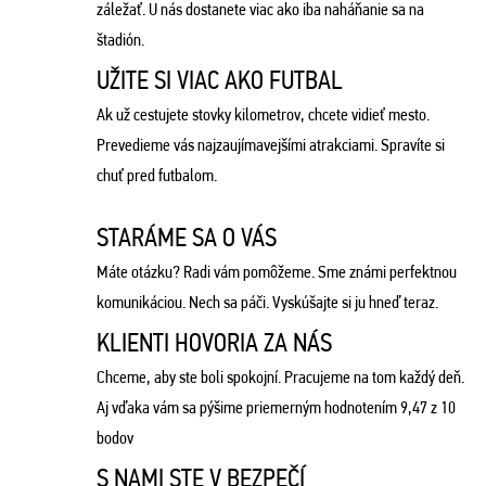
záležať. U nás dostanete viac ako iba naháňanie sa na
štadión.
UŽITE SI VIAC AKO FUTBAL
Ak už cestujete stovky kilometrov, chcete vidieť mesto.
Prevedieme vás najzaujímavejšími atrakciami. Spravíte si
chuť pred futbalom.
STARÁME SA O VÁS
Máte otázku? Radi vám pomôžeme. Sme známi perfektnou
komunikáciou. Nech sa páči. Vyskúšajte si ju hneď teraz.
KLIENTI HOVORIA ZA NÁS
Chceme, aby ste boli spokojní. Pracujeme na tom každý deň.
Aj vďaka vám sa pýšime priemerným hodnotením 9,47 z 10
bodov
S NAMI STE V BEZPEČÍ