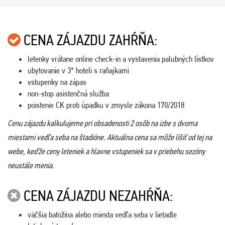
CENA ZÁJAZDU ZAHŔŇA:
letenky vrátane online check-in a vystavenia palubných lístkov
ubytovanie v 3* hoteli s raňajkami
vstupenky na zápas
non-stop asistenčná služba
poistenie CK proti úpadku v zmysle zákona 170/2018
Cenu zájazdu kalkulujeme pri obsadenosti 2 osôb na izbe s dvoma
miestami vedľa seba na štadióne. Aktuálna cena sa môže líšiť od tej na
webe, keďže ceny leteniek a hlavne vstupeniek sa v priebehu sezóny
neustále menia.
CENA ZÁJAZDU NEZAHŔŇA:
väčšia batožina alebo miesta vedľa seba v lietadle