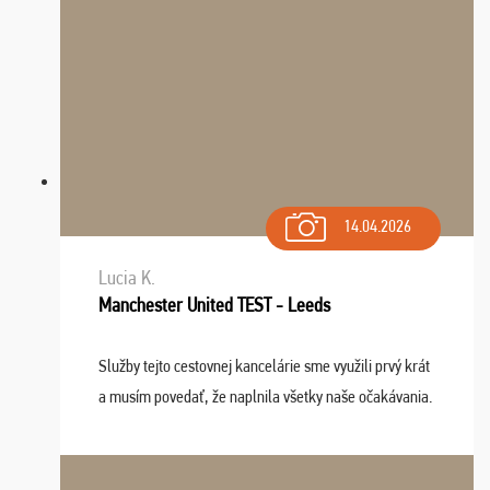
14.04.2026
Lucia K.
Manchester United TEST - Leeds
Služby tejto cestovnej kancelárie sme využili prvý krát
a musím povedať, že naplnila všetky naše očakávania.
Naozaj oceňujem skvelý prístup, zamestnanci sú k
dispozícii nonstop (milí, profesionálni ...