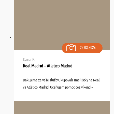
22.03.2026
Dana K.
Real Madrid - Atletico Madrid
Ďakujeme za vaše služby, kupovali sme lístky na Real
vs Atlético Madrid. Oceňujem pomoc cez víkend -
drobný problém vyriešila CK promptne a k našej
spokojnosti. Sedenie bolo dobré, štadión Barnabéu ...