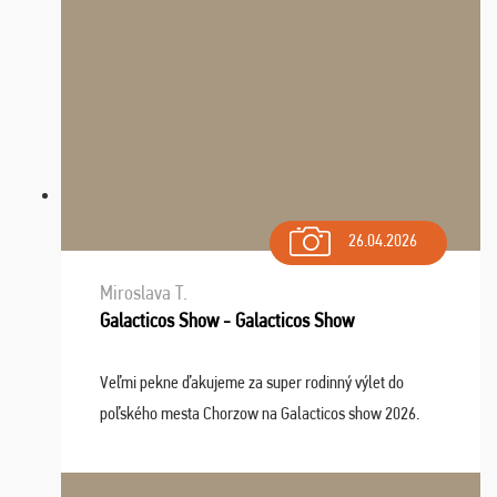
26.04.2026
Miroslava T.
Galacticos Show - Galacticos Show
Veľmi pekne ďakujeme za super rodinný výlet do
poľského mesta Chorzow na Galacticos show 2026.
Výlet sme si všetci užili, sprievodca Riško bol super.
Navštívili sme aj zábavný park Legendia, previe ...