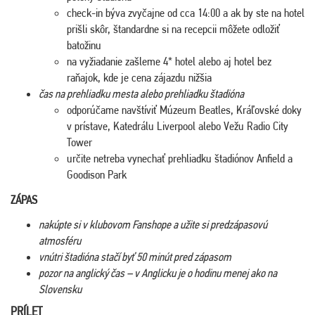
check-in býva zvyčajne od cca 14:00 a ak by ste na hotel
prišli skôr, štandardne si na recepcii môžete odložiť
batožinu
na vyžiadanie zašleme 4* hotel alebo aj hotel bez
raňajok, kde je cena zájazdu nižšia
čas na prehliadku mesta alebo prehliadku štadióna
odporúčame navštíviť Múzeum Beatles, Kráľovské doky
v prístave, Katedrálu Liverpool alebo Vežu Radio City
Tower
určite netreba vynechať prehliadku štadiónov Anfield a
Goodison Park
ZÁPAS
nakúpte si v klubovom Fanshope a užite si predzápasovú
atmosféru
vnútri štadióna stačí byť 50 minút pred zápasom
pozor na anglický čas – v Anglicku je o hodinu menej ako na
Slovensku
PRÍLET