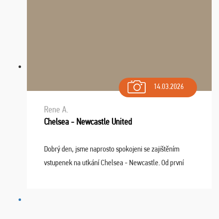
14.03.2026
Rene A.
Chelsea - Newcastle United
Dobrý den, jsme naprosto spokojeni se zajištěním
vstupenek na utkání Chelsea - Newcastle. Od první
chvíle fungovala komunikace na jedničku. Lístky jsme
dostali s včas a místa byla naprosto úžasná. ...