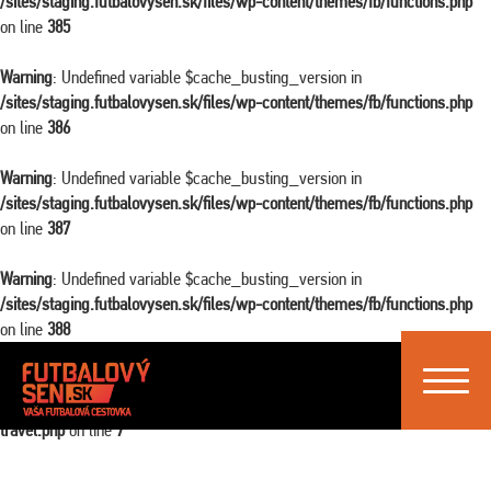
/sites/staging.futbalovysen.sk/files/wp-content/themes/fb/functions.php
on line
385
Warning
: Undefined variable $cache_busting_version in
/sites/staging.futbalovysen.sk/files/wp-content/themes/fb/functions.php
on line
386
Warning
: Undefined variable $cache_busting_version in
/sites/staging.futbalovysen.sk/files/wp-content/themes/fb/functions.php
on line
387
Warning
: Undefined variable $cache_busting_version in
/sites/staging.futbalovysen.sk/files/wp-content/themes/fb/functions.php
on line
388
Toggle
Warning
: Attempt to read property "ID" on false in
navigat
/sites/staging.futbalovysen.sk/files/wp-content/themes/fb/single-
travel.php
on line
7