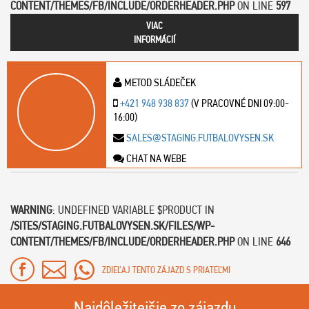
CONTENT/THEMES/FB/INCLUDE/ORDERHEADER.PHP
ON LINE
597
VIAC
INFORMÁCIÍ
METOD SLÁDEČEK
+421 948 938 837
(V PRACOVNÉ DNI 09:00-
16:00)
SALES@STAGING.FUTBALOVYSEN.SK
CHAT NA WEBE
WARNING
: UNDEFINED VARIABLE $PRODUCT IN
/SITES/STAGING.FUTBALOVYSEN.SK/FILES/WP-
CONTENT/THEMES/FB/INCLUDE/ORDERHEADER.PHP
ON LINE
646
ZDIEĽAJ TENTO ZÁJAZD S PRIATEĽMI
Najdôležitejšie zo zájazdu