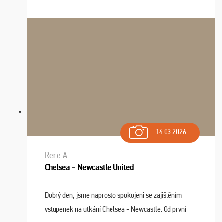
drobný problém vyriešila CK promptne a k našej
spokojnosti. Sedenie bolo dobré, štadión Barnabéu ...
14.03.2026
Rene A.
Chelsea - Newcastle United
Dobrý den, jsme naprosto spokojeni se zajištěním
vstupenek na utkání Chelsea - Newcastle. Od první