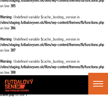
/sites/staging.futbalovysen.sk/files/wp-content/themes/fb/functions.php
on line
385
Warning
: Undefined variable $cache_busting_version in
/sites/staging.futbalovysen.sk/files/wp-content/themes/fb/functions.php
on line
386
Warning
: Undefined variable $cache_busting_version in
/sites/staging.futbalovysen.sk/files/wp-content/themes/fb/functions.php
on line
387
Warning
: Undefined variable $cache_busting_version in
/sites/staging.futbalovysen.sk/files/wp-content/themes/fb/functions.php
on line
388
Toggle
Warning
: Attempt to read property "ID" on false in
navigat
/sites/staging.futbalovysen.sk/files/wp-content/themes/fb/single-
travel.php
on line
7