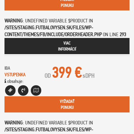
PONUKU
WARNING
: UNDEFINED VARIABLE $PRODUCT IN
/SITES/STAGING.FUTBALOVYSEN.SK/FILES/WP-
CONTENT/THEMES/FB/INCLUDE/ORDERHEADER.PHP
ON LINE
293
VIAC
INFORMÁCIÍ
399 €
IBA
VSTUPENKA
OD
s
DPH
obsahuje:
VYŽIADAŤ
PONUKU
WARNING
: UNDEFINED VARIABLE $PRODUCT IN
/SITES/STAGING.FUTBALOVYSEN.SK/FILES/WP-