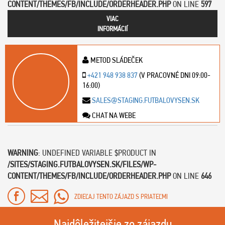
CONTENT/THEMES/FB/INCLUDE/ORDERHEADER.PHP
ON LINE
597
VIAC
INFORMÁCIÍ
METOD SLÁDEČEK
+421 948 938 837
(V PRACOVNÉ DNI 09:00-
16:00)
SALES@STAGING.FUTBALOVYSEN.SK
CHAT NA WEBE
WARNING
: UNDEFINED VARIABLE $PRODUCT IN
/SITES/STAGING.FUTBALOVYSEN.SK/FILES/WP-
CONTENT/THEMES/FB/INCLUDE/ORDERHEADER.PHP
ON LINE
646
ZDIEĽAJ TENTO ZÁJAZD S PRIATEĽMI
Najdôležitejšie zo zájazdu