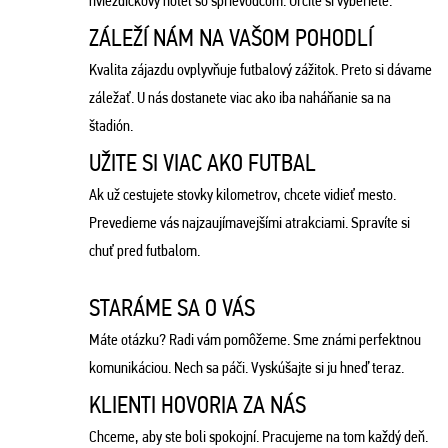
hviezdičkový hotel so sprievodcom. Určite si vyberiete.
ZÁLEŽÍ NÁM NA VAŠOM POHODLÍ
Kvalita zájazdu ovplyvňuje futbalový zážitok. Preto si dávame
záležať. U nás dostanete viac ako iba naháňanie sa na
štadión.
UŽITE SI VIAC AKO FUTBAL
Ak už cestujete stovky kilometrov, chcete vidieť mesto.
Prevedieme vás najzaujímavejšími atrakciami. Spravíte si
chuť pred futbalom.
STARÁME SA O VÁS
Máte otázku? Radi vám pomôžeme. Sme známi perfektnou
komunikáciou. Nech sa páči. Vyskúšajte si ju hneď teraz.
KLIENTI HOVORIA ZA NÁS
Chceme, aby ste boli spokojní. Pracujeme na tom každý deň.