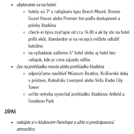
ubytovanie sa na hoteli
hotely sú 3* s raňajkami typu Beech Mount, Breeze
Guest House alebo Premier Inn podľa dostupnosti a
polohy štadióna
check-in býva zvyčajne od cca 14:00 a ak by ste na hotel
prišli skôr, štandardne si na recepcii môžete odložiť
batožinu
na vyžiadanie zašleme 4* hotel alebo aj hotel bez
raňajok, kde je cena zájazdu nižšia
čas na prehliadku mesta alebo prehliadku štadióna
odporúčame navštíviť Múzeum Beatles, Kráľovské doky
v prístave, Katedrálu Liverpool alebo Vežu Radio City
Tower
určite netreba vynechať prehliadku štadiónov Anfield a
Goodison Park
ZÁPAS
nakúpte si v klubovom Fanshope a užite si predzápasovú
atmosféru