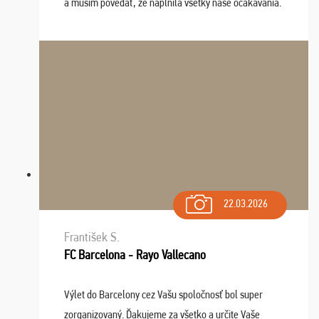
a musím povedať, že naplnila všetky naše očakávania.
Naozaj oceňujem skvelý prístup, zamestnanci sú k
dispozícii nonstop (milí, profesionálni ...
22.03.2026
František S.
FC Barcelona - Rayo Vallecano
Výlet do Barcelony cez Vašu spoločnosť bol super
zorganizovaný. Ďakujeme za všetko a určite Vaše