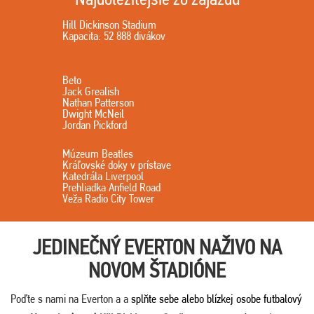
Hill Dickinson Stadium
Kapacita: 52 888 divákov
Beto
Jack Grealish
Nathan Patterson
Dwight McNeil
Jordan Pickford
Múzeum Beatles
Kráľovské doky v prístave
Katedrála Liverpool
Prehliadka Anfield Road
Veža Radio City Tower
JEDINEČNÝ EVERTON NAŽIVO NA
NOVOM ŠTADIÓNE
Poďte s nami na Everton a a
splňte sebe alebo blízkej osobe futbalový