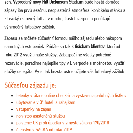
sen.
V
ypredaný nový Hill Dickinsom Stadium
bude hostiť domáce
zápasy iba prvú sezónu, neopísateľná atmosféra ikonického stánku a
klasický ostrovný futbal v modrej časti Liverpoolu ponúkajú
výnimočný futbalový zážitok.
Zápasu sa môžete zúčastniť formou nášho zájazdu alebo nákupom
samotných vstupeniek. Pridáte sa tak k
tisíckam klientov
, ktorí od
roku 2012 využili naše služby. Zabezpečíme všetky potrebné
rezervácie, poradíme najlepšie tipy v Liverpoole s možnosťou využiť
služby delegáta. Vy si tak bezstarostne užijete váš futbalový zážitok.
Súčasťou zájazdu je:
letenky vrátane online check-in a vystavenia palubných lístkov
ubytovanie v 3* hoteli s raňajkami
vstupenky na zápas
non-stop asistenčnú službu
poistenie CK proti úpadku v zmysle zákona 170/2018
členstvo v SACKA od roku 2019