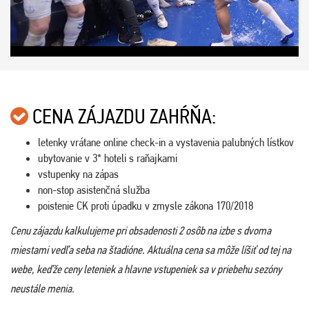
CENA ZÁJAZDU ZAHŔŇA:
letenky vrátane online check-in a vystavenia palubných lístkov
ubytovanie v 3* hoteli s raňajkami
vstupenky na zápas
non-stop asistenčná služba
poistenie CK proti úpadku v zmysle zákona 170/2018
Cenu zájazdu kalkulujeme pri obsadenosti 2 osôb na izbe s dvoma
miestami vedľa seba na štadióne. Aktuálna cena sa môže líšiť od tej na
webe, keďže ceny leteniek a hlavne vstupeniek sa v priebehu sezóny
neustále menia.