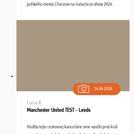
poľského mesta Chorzow na Galacticos show 2026.
Výlet sme si všetci užili, sprievodca Riško bol super.
Navštívili sme aj zábavný park Legendia, previe ...
14.04.2026
Lucia K.
Manchester United TEST - Leeds
Služby tejto cestovnej kancelárie sme využili prvý krát