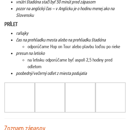
vnútri štadióna stačí byť 50 minút pred zápasom
pozor na anglický čas – v Anglicku je o hodinu menej ako na
Slovensku
PRÍLET
raňajky
čas na prehliadku mesta alebo na prehliadku štadióna
odporúčame Hop on Tour alebo plavbu loďou po rieke
presun na letisko
na letisku odporúčame byť aspoň 2,5 hodiny pred
odletom
poobedný/večerný odlet z miesta podujatia
Zoznam zápasov