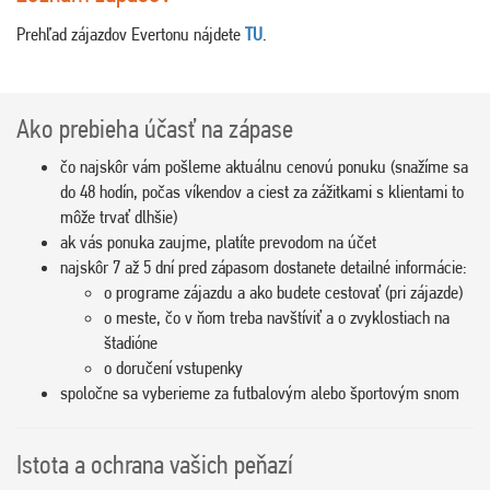
Prehľad zájazdov Evertonu nájdete
TU
.
Ako prebieha účasť na zápase
čo najskôr vám pošleme aktuálnu cenovú ponuku (snažíme sa
do 48 hodín, počas víkendov a ciest za zážitkami s klientami to
môže trvať dlhšie)
ak vás ponuka zaujme, platíte prevodom na účet
najskôr 7 až 5 dní pred zápasom dostanete detailné informácie:
o programe zájazdu a ako budete cestovať (pri zájazde)
o meste, čo v ňom treba navštíviť a o zvyklostiach na
štadióne
o doručení vstupenky
spoločne sa vyberieme za futbalovým alebo športovým snom
Istota a ochrana vašich peňazí