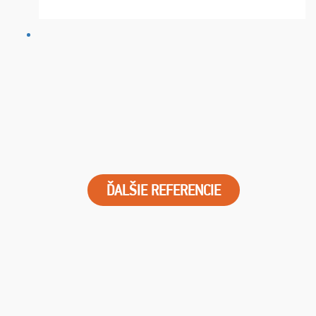
chvíle fungovala komunikace na jedničku. Lístky jsme
dostali s včas a místa byla naprosto úžasná. ...
ĎALŠIE REFERENCIE